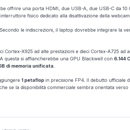
rebbe offrire una porta HDMI, due USB-A, due USB-C da 10
interruttore fisico dedicato alla disattivazione della webcam
econdo le indiscrezioni, il laptop dovrebbe integrare la ve
ci Cortex-X925 ad alte prestazioni e dieci Cortex-A725 ad a
k. A questa si affiancherebbe una GPU Blackwell con
6.144 
GB di memoria unificata
.
aggiungere
1 petaflop
in precisione FP4. Il debutto ufficiale d
e se la disponibilità commerciale sembra orientata verso l