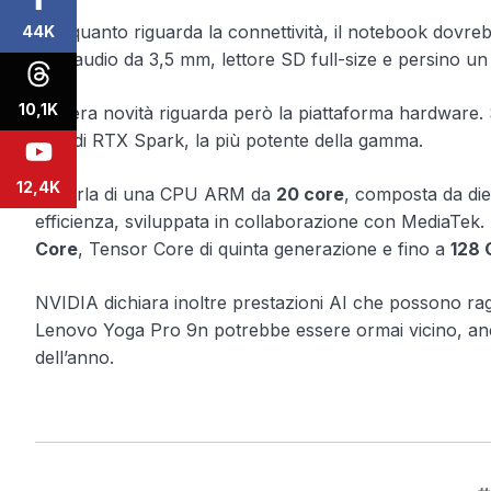
Per quanto riguarda la connettività, il notebook dov
44K
jack audio da 3,5 mm, lettore SD full-size e persino un 
10,1K
La vera novità riguarda però la piattaforma hardware. S
N1X
di RTX Spark, la più potente della gamma.
12,4K
Si parla di una CPU ARM da
20 core
, composta da die
efficienza, sviluppata in collaborazione con MediaTe
Core
, Tensor Core di quinta generazione e fino a
128 
NVIDIA dichiara inoltre prestazioni AI che possono r
Lenovo Yoga Pro 9n potrebbe essere ormai vicino, anch
dell’anno.