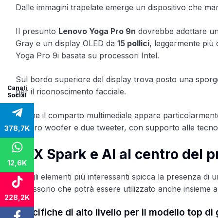
Dalle immagini trapelate emerge un dispositivo che manti
Il presunto
Lenovo Yoga Pro 9n
dovrebbe adottare una
Gray e un display OLED da
15 pollici
, leggermente più c
Yoga Pro 9i basata su processori Intel.
Sul bordo superiore del display trova posto una spor
Canali
per il riconoscimento facciale.
Social
Anche il comparto multimediale appare particolarmente c
quattro woofer e due tweeter, con supporto alle tecn
378,7K
RTX Spark e AI al centro del p
12,6K
Tra gli elementi più interessanti spicca la presenza di
accessorio che potrà essere utilizzato anche insieme al
228,2K
Specifiche di alto livello per il modello top 