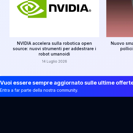
NVIDIA accelera sulla robotica open
Nuovo sma
source: nuovi strumenti per addestrare i
pollic
robot umanoidi
14 Luglio 2026
Vuoi essere sempre aggiornato sulle ultime offert
Entra a far parte della nostra community.