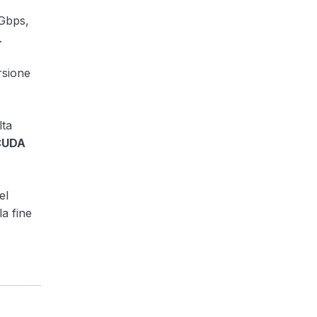
 Gbps,
.
rsione
lta
CUDA
el
a fine