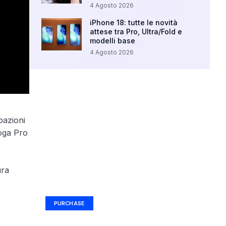
4 Agosto 2026
iPhone 18: tutte le novità
attese tra Pro, Ultra/Fold e
modelli base
4 Agosto 2026
pazioni
Yoga Pro
ura
Your Ad Here
Ad Size: 336x280 px
PURCHASE