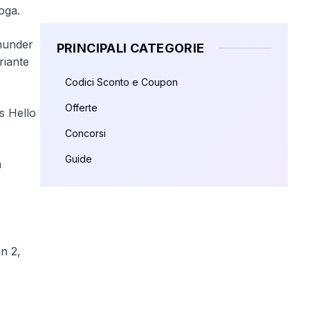
oga.
Thunder
PRINCIPALI CATEGORIE
riante
Codici Sconto e Coupon
Offerte
s Hello
Concorsi
Guide
a
n 2,