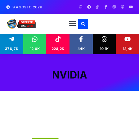
9 AGOSTO 2026
378,7K
12,6K
228,2K
44K
10,1K
12,4K
NVIDIA