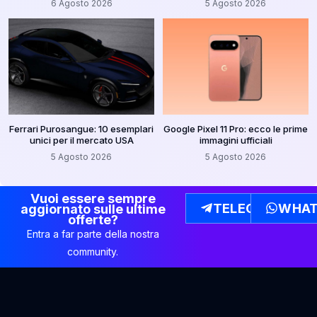
6 Agosto 2026
5 Agosto 2026
Ferrari Purosangue: 10 esemplari
Google Pixel 11 Pro: ecco le prime
unici per il mercato USA
immagini ufficiali
5 Agosto 2026
5 Agosto 2026
Vuoi essere sempre
TELEGRAM
WHAT
aggiornato sulle ultime
offerte?
Entra a far parte della nostra
community.