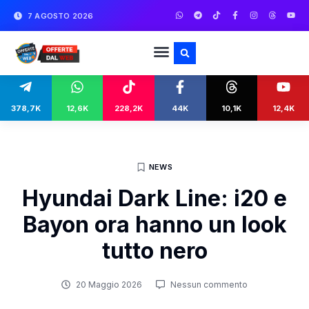
7 AGOSTO 2026
378,7K
12,6K
228,2K
44K
10,1K
12,4K
NEWS
Hyundai Dark Line: i20 e
Bayon ora hanno un look
tutto nero
20 Maggio 2026
Nessun commento