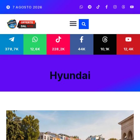
7 AGOSTO 2026
378,7K
12,6K
228,2K
44K
10,1K
12,4K
Hyundai