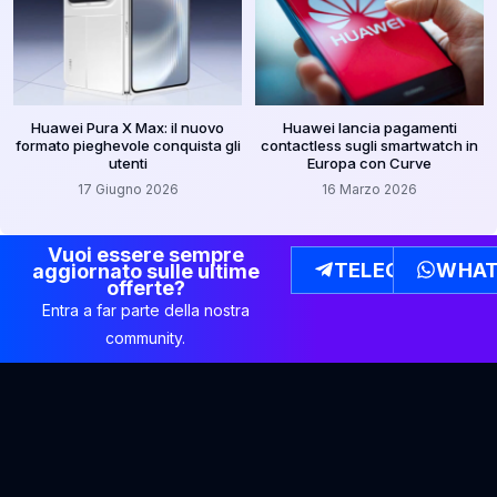
Huawei Pura X Max: il nuovo
Huawei lancia pagamenti
formato pieghevole conquista gli
contactless sugli smartwatch in
utenti
Europa con Curve
17 Giugno 2026
16 Marzo 2026
Vuoi essere sempre
TELEGRAM
WHAT
aggiornato sulle ultime
offerte?
Entra a far parte della nostra
community.