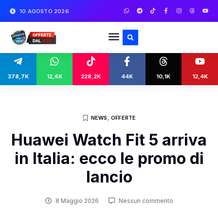
10 AGOSTO 2026
378,7K
12,6K
228,2K
44K
10,1K
12,4K
NEWS
,
OFFERTE
Huawei Watch Fit 5 arriva
in Italia: ecco le promo di
lancio
8 Maggio 2026
Nessun commento