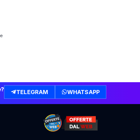
te
e?
TELEGRAM
WHATSAPP