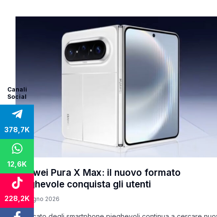
Canali
Social
378,7K
12,6K
Huawei Pura X Max: il nuovo formato
pieghevole conquista gli utenti
228,2K
17 Giugno 2026
Il mercato degli smartphone pieghevoli continua a cercare nu