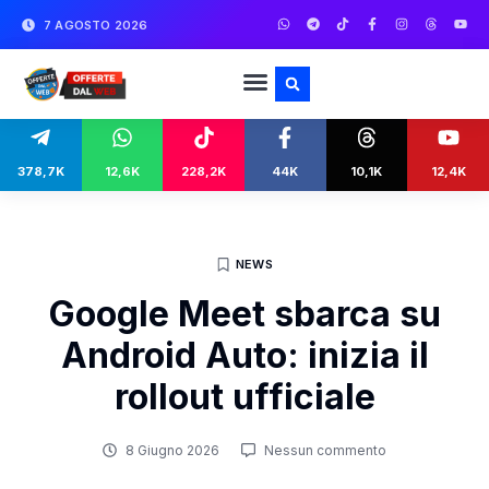
7 AGOSTO 2026
378,7K
12,6K
228,2K
44K
10,1K
12,4K
NEWS
Google Meet sbarca su
Android Auto: inizia il
rollout ufficiale
8 Giugno 2026
Nessun commento