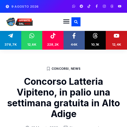
9 AGOSTO 2026
378,7K
12,6K
228,2K
44K
10,1K
12,4K
CONCORSI
,
NEWS
Concorso Latteria
Vipiteno, in palio una
settimana gratuita in Alto
Adige