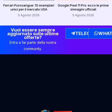
Ferrari Purosangue: 10 esemplari
Google Pixel 11 Pro: ecco le prime
unici per il mercato USA
immagini ufficiali
5 Agosto 2026
5 Agosto 2026
Vuoi essere sempre
TELEGRAM
WHAT
aggiornato sulle ultime
offerte?
Entra a far parte della nostra
community.