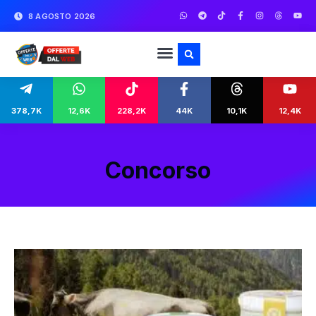
8 AGOSTO 2026
378,7K
12,6K
228,2K
44K
10,1K
12,4K
Concorso