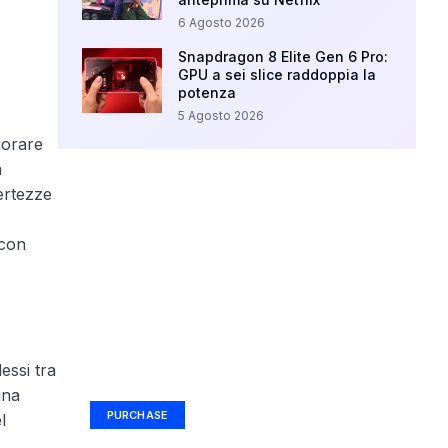
6 Agosto 2026
Snapdragon 8 Elite Gen 6 Pro:
GPU a sei slice raddoppia la
potenza
5 Agosto 2026
iorare
a
ertezze
 con
Your Ad Here
essi tra
Ad Size: 336x280 px
una
PURCHASE
l