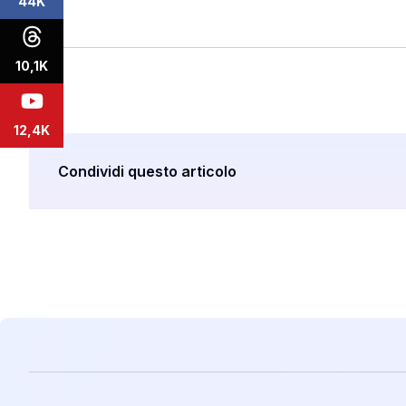
44K
10,1K
12,4K
Condividi questo articolo