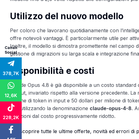
Utilizzo del nuovo modello
Per coloro che lavorano quotidianamente con l’intellig
offre notevoli vantaggi. È particolarmente utile per att
Inoltre, il modello si dimostra promettente nel campo de
Canali
Social
gestione di migrazioni su larga scala e integrazione fin
Disponibilità e costi
378,7K
Claude Opus 4.8 è già disponibile a un costo standard 
output, invariato rispetto alla versione precedente. La
12,6K
milione di token in input e 50 dollari per milione di to
API utilizzando la denominazione
claude-opus-4-8
. A
soluzioni dal costo progressivamente ridotto.
228,2K
Per scoprire tutte le ultime offerte, novità ed errori d