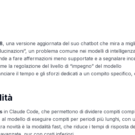
.8
, una versione aggiornata del suo chatbot che mira a migl
allucinazioni”, un problema comune nei modelli di intelligenz
o tende a fare affermazioni meno supportate e a segnalare inc
me la regolazione del livello di “impegno” del modello
nciare il tempo e gli sforzi dedicati a un compito specifico,
ità
s
in Claude Code, che permettono di dividere compiti compl
al modello di eseguire compiti per periodi più lunghi, con 
ltra novità è la modalità fast, che riduce i tempi di risposta de
 avanzate, pur con costi inferiori.