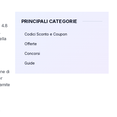
PRINCIPALI CATEGORIE
 4.8
.
Codici Sconto e Coupon
ella
Offerte
Concorsi
Guide
one di
er
ramite
b