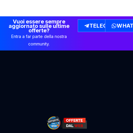
Vuoi essere sempre
TELEGRAM
WHAT
aggiornato sulle ultime
offerte?
Entra a far parte della nostra
community.