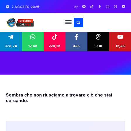
7 AGOSTO 2026
378,7K
12,6K
228,2K
44K
10,1K
12,4K
Sembra che non riusciamo a trovare ciò che stai
cercando.