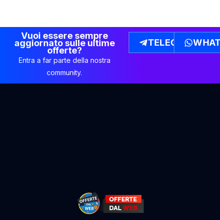
Vuoi essere sempre
TELEGRAM
WHAT
aggiornato sulle ultime
offerte?
Entra a far parte della nostra
community.