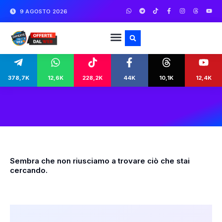
9 AGOSTO 2026
378,7K
12,6K
228,2K
44K
10,1K
12,4K
Sembra che non riusciamo a trovare ciò che stai
cercando.