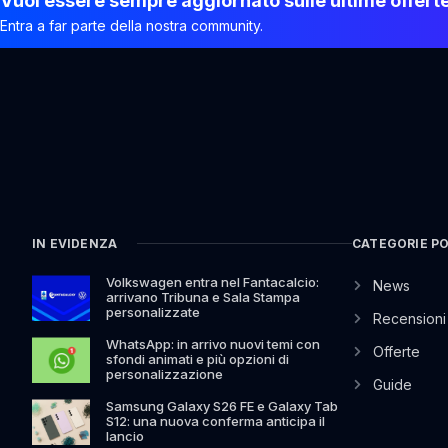
Vuoi essere sempre aggiornato sulle ultime offert
Entra a far parte della nostra community.
IN EVIDENZA
CATEGORIE P
Volkswagen entra nel Fantacalcio:
News
arrivano Tribuna e Sala Stampa
personalizzate
Recensioni
WhatsApp: in arrivo nuovi temi con
Offerte
sfondi animati e più opzioni di
personalizzazione
Guide
Samsung Galaxy S26 FE e Galaxy Tab
S12: una nuova conferma anticipa il
lancio