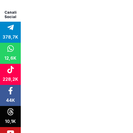
Canali
Social
378,7K
12,6K
228,2K
44K
10,1K