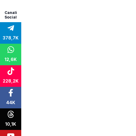
Canali
Social
378,7K
12,6K
228,2K
44K
10,1K