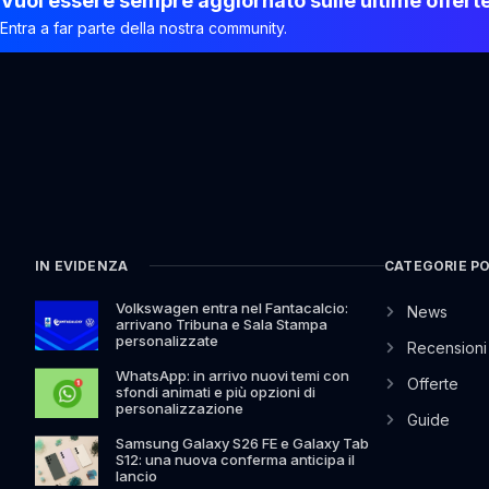
Vuoi essere sempre aggiornato sulle ultime offert
Entra a far parte della nostra community.
IN EVIDENZA
CATEGORIE P
Volkswagen entra nel Fantacalcio:
News
arrivano Tribuna e Sala Stampa
personalizzate
Recensioni
WhatsApp: in arrivo nuovi temi con
Offerte
sfondi animati e più opzioni di
personalizzazione
Guide
Samsung Galaxy S26 FE e Galaxy Tab
S12: una nuova conferma anticipa il
lancio