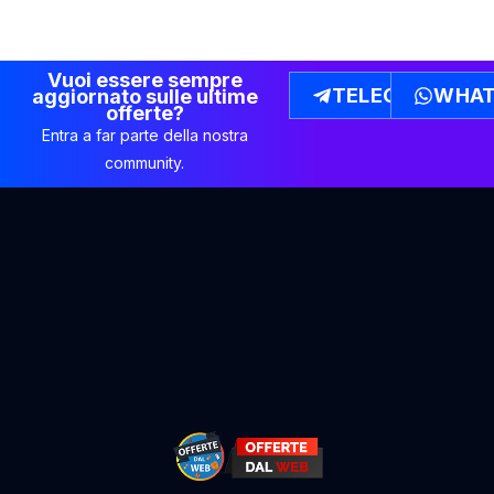
Vuoi essere sempre
TELEGRAM
WHAT
aggiornato sulle ultime
offerte?
Entra a far parte della nostra
community.