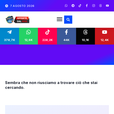
7 AGOSTO 2026
378,7K
12,6K
228,2K
44K
10,1K
12,4K
Sembra che non riusciamo a trovare ciò che stai
cercando.