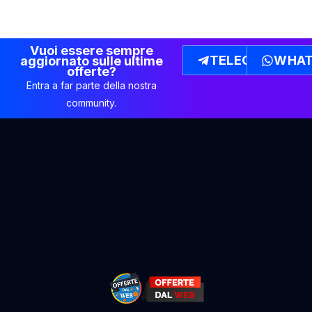
Vuoi essere sempre
TELEGRAM
WHAT
aggiornato sulle ultime
offerte?
Entra a far parte della nostra
community.