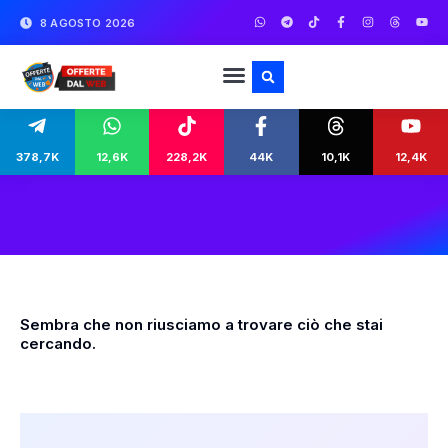
8 AGOSTO 2026
378,7K
12,6K
228,2K
44K
10,1K
12,4K
Sembra che non riusciamo a trovare ciò che stai
cercando.