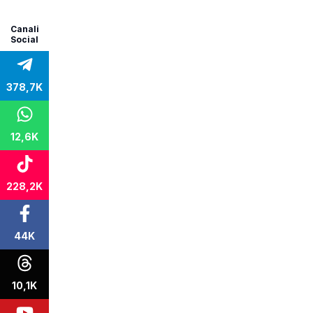
Canali
Social
378,7K
12,6K
228,2K
44K
10,1K