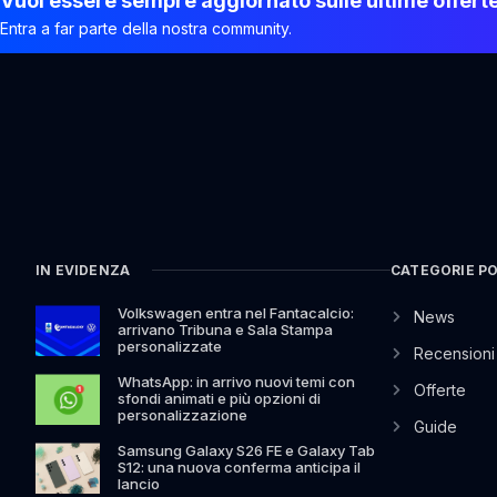
Vuoi essere sempre aggiornato sulle ultime offert
Entra a far parte della nostra community.
IN EVIDENZA
CATEGORIE P
Volkswagen entra nel Fantacalcio:
News
arrivano Tribuna e Sala Stampa
personalizzate
Recensioni
WhatsApp: in arrivo nuovi temi con
Offerte
sfondi animati e più opzioni di
personalizzazione
Guide
Samsung Galaxy S26 FE e Galaxy Tab
S12: una nuova conferma anticipa il
lancio