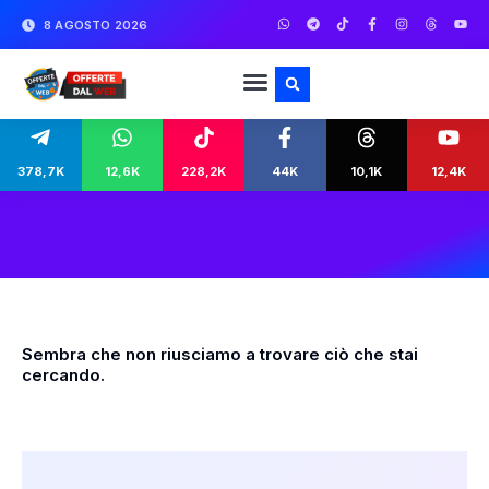
8 AGOSTO 2026
378,7K
12,6K
228,2K
44K
10,1K
12,4K
Sembra che non riusciamo a trovare ciò che stai
cercando.