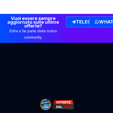
Vuoi essere sempre
TELEGRAM
WHAT
aggiornato sulle ultime
offerte?
Entra a far parte della nostra
community.