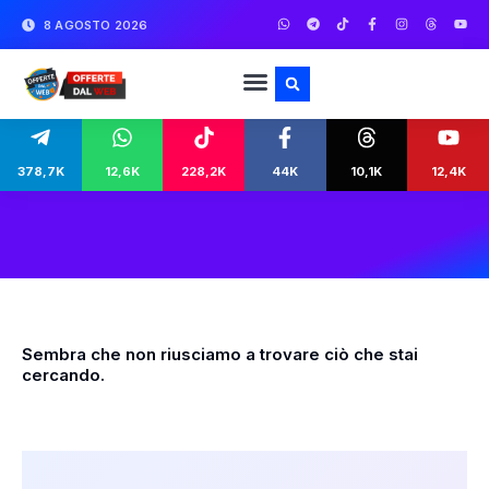
8 AGOSTO 2026
378,7K
12,6K
228,2K
44K
10,1K
12,4K
Sembra che non riusciamo a trovare ciò che stai
cercando.