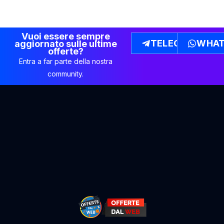
Vuoi essere sempre
TELEGRAM
WHAT
aggiornato sulle ultime
offerte?
Entra a far parte della nostra
community.