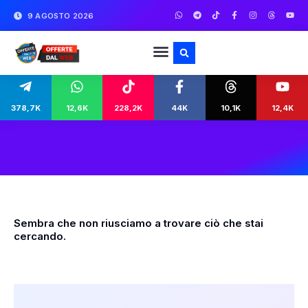
9 AGOSTO 2026
378,7K
12,6K
228,2K
44K
10,1K
12,4K
Sembra che non riusciamo a trovare ciò che stai
cercando.