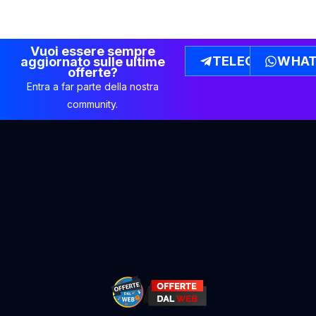
Vuoi essere sempre
TELEGRAM
WHAT
aggiornato sulle ultime
offerte?
Entra a far parte della nostra
community.