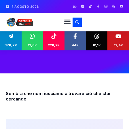
7 AGOSTO 2026
378,7K
12,6K
228,2K
44K
10,1K
12,4K
Sembra che non riusciamo a trovare ciò che stai
cercando.