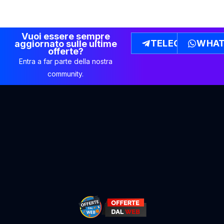
Vuoi essere sempre
TELEGRAM
WHAT
aggiornato sulle ultime
offerte?
Entra a far parte della nostra
community.