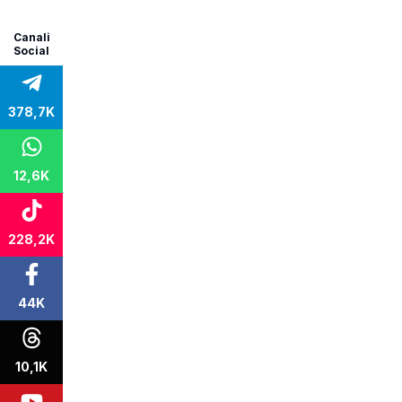
Canali
Social
378,7K
12,6K
228,2K
44K
10,1K