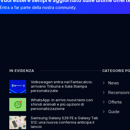
Vuoi essere sempre aggiornato sulle ultime offert
Entra a far parte della nostra community.
IN EVIDENZA
CATEGORIE P
Volkswagen entra nel Fantacalcio:
News
arrivano Tribuna e Sala Stampa
personalizzate
Recensioni
WhatsApp: in arrivo nuovi temi con
Offerte
sfondi animati e più opzioni di
personalizzazione
Guide
Samsung Galaxy S26 FE e Galaxy Tab
S12: una nuova conferma anticipa il
lancio