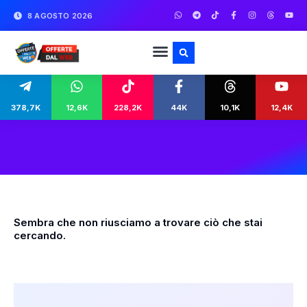
8 AGOSTO 2026
378,7K
12,6K
228,2K
44K
10,1K
12,4K
Sembra che non riusciamo a trovare ciò che stai
cercando.