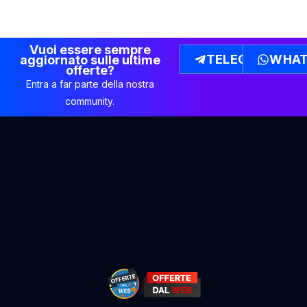
Vuoi essere sempre
TELEGRAM
WHAT
aggiornato sulle ultime
offerte?
Entra a far parte della nostra
community.