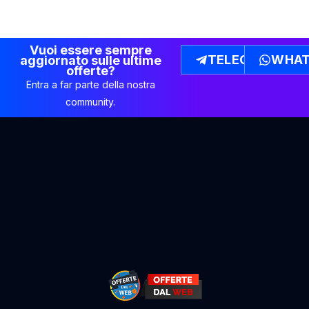
Vuoi essere sempre
TELEGRAM
WHAT
aggiornato sulle ultime
offerte?
Entra a far parte della nostra
community.