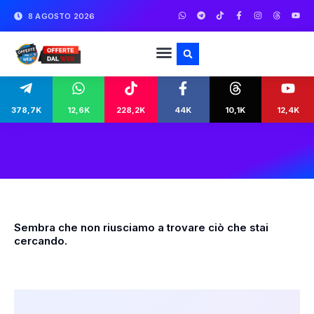
8 AGOSTO 2026
378,7K
12,6K
228,2K
44K
10,1K
12,4K
Sembra che non riusciamo a trovare ciò che stai
cercando.