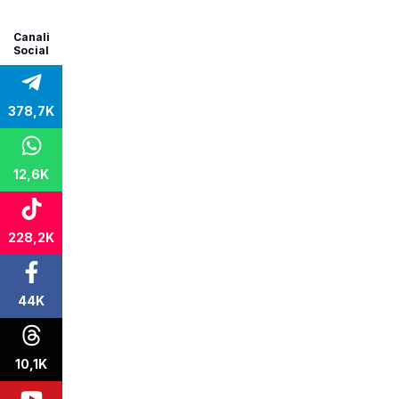
Canali
Social
378,7K
12,6K
228,2K
44K
10,1K