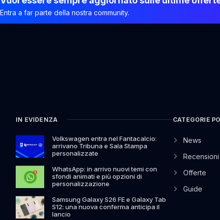
Vuoi essere sempre aggiornato sulle ultime offert
Entra a far parte della nostra community.
IN EVIDENZA
CATEGORIE P
Volkswagen entra nel Fantacalcio:
News
arrivano Tribuna e Sala Stampa
personalizzate
Recensioni
WhatsApp: in arrivo nuovi temi con
Offerte
sfondi animati e più opzioni di
personalizzazione
Guide
Samsung Galaxy S26 FE e Galaxy Tab
S12: una nuova conferma anticipa il
lancio