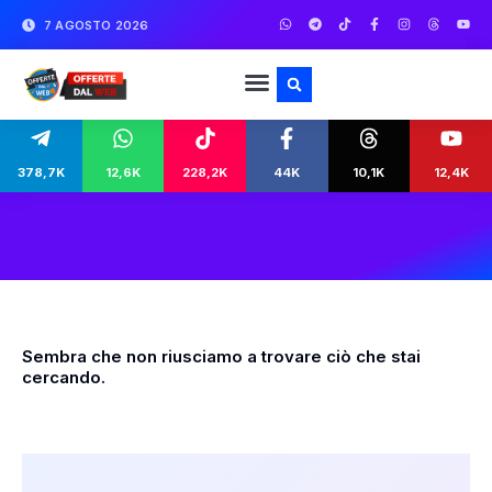
7 AGOSTO 2026
378,7K
12,6K
228,2K
44K
10,1K
12,4K
Sembra che non riusciamo a trovare ciò che stai
cercando.