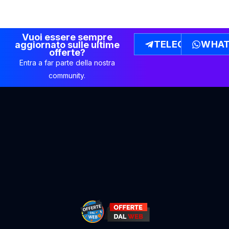
Vuoi essere sempre
TELEGRAM
WHAT
aggiornato sulle ultime
offerte?
Entra a far parte della nostra
community.