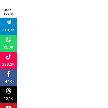
Canali
Social
378,7K
12,6K
228,2K
44K
10,1K