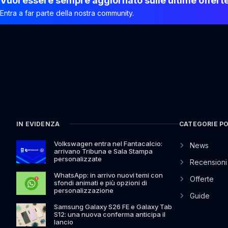
Vuoi essere sempre aggiornato sulle ultime offert
Entra a far parte della nostra community.
IN EVIDENZA
CATEGORIE P
Volkswagen entra nel Fantacalcio:
News
arrivano Tribuna e Sala Stampa
personalizzate
Recensioni
WhatsApp: in arrivo nuovi temi con
Offerte
sfondi animati e più opzioni di
personalizzazione
Guide
Samsung Galaxy S26 FE e Galaxy Tab
S12: una nuova conferma anticipa il
lancio