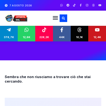
7 AGOSTO 2026
378,7K
12,6K
228,2K
44K
10,1K
12,4K
Sembra che non riusciamo a trovare ciò che stai
cercando.