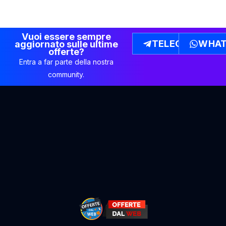
Vuoi essere sempre
TELEGRAM
WHAT
aggiornato sulle ultime
offerte?
Entra a far parte della nostra
community.