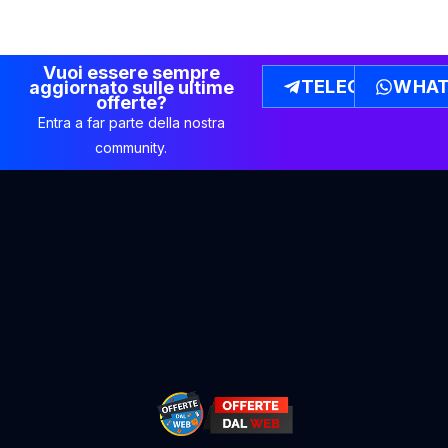
Vuoi essere sempre
TELEGRAM
WHAT
aggiornato sulle ultime
offerte?
Entra a far parte della nostra
community.