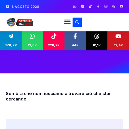
6 AGOSTO 2026
378,7K
12,6K
228,2K
44K
10,1K
12,4K
Sembra che non riusciamo a trovare ciò che stai
cercando.