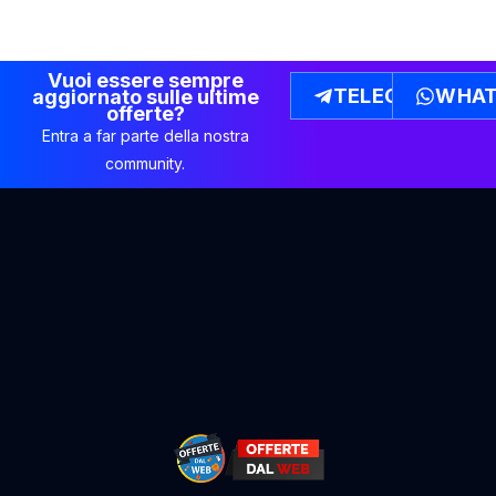
Vuoi essere sempre
TELEGRAM
WHAT
aggiornato sulle ultime
offerte?
Entra a far parte della nostra
community.