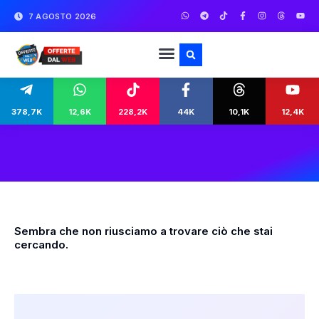
7 AGOSTO 2026
378,7K
12,6K
228,2K
44K
10,1K
12,4K
Sembra che non riusciamo a trovare ciò che stai
cercando.