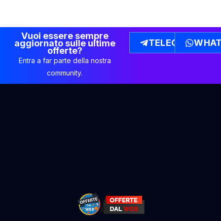
Vuoi essere sempre
TELEGRAM
WHAT
aggiornato sulle ultime
offerte?
Entra a far parte della nostra
community.