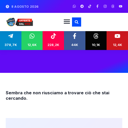
8 AGOSTO 2026
378,7K
12,6K
228,2K
44K
10,1K
12,4K
Sembra che non riusciamo a trovare ciò che stai
cercando.