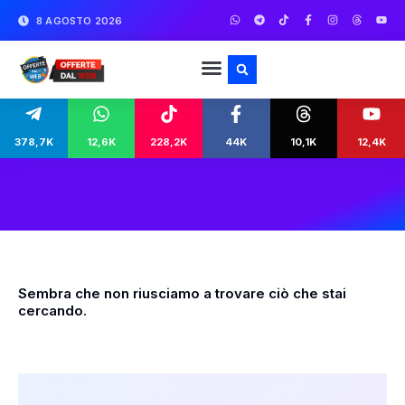
8 AGOSTO 2026
378,7K
12,6K
228,2K
44K
10,1K
12,4K
Sembra che non riusciamo a trovare ciò che stai
cercando.