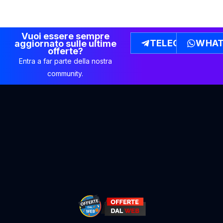
Vuoi essere sempre
TELEGRAM
WHAT
aggiornato sulle ultime
offerte?
Entra a far parte della nostra
community.