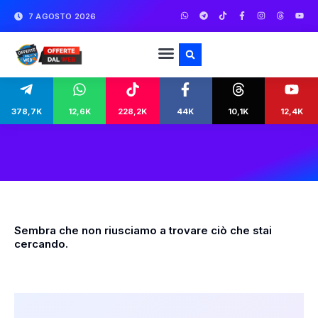
7 AGOSTO 2026
378,7K
12,6K
228,2K
44K
10,1K
12,4K
Sembra che non riusciamo a trovare ciò che stai
cercando.