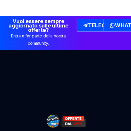
Vuoi essere sempre
TELEGRAM
WHAT
aggiornato sulle ultime
offerte?
Entra a far parte della nostra
community.