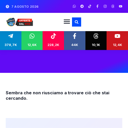
7 AGOSTO 2026
378,7K
12,6K
228,2K
44K
10,1K
12,4K
Sembra che non riusciamo a trovare ciò che stai
cercando.