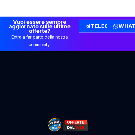
Vuoi essere sempre
TELEGRAM
WHAT
aggiornato sulle ultime
offerte?
Entra a far parte della nostra
community.