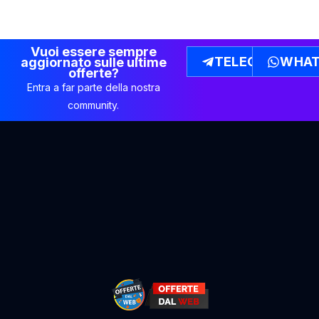
Vuoi essere sempre
TELEGRAM
WHAT
aggiornato sulle ultime
offerte?
Entra a far parte della nostra
community.