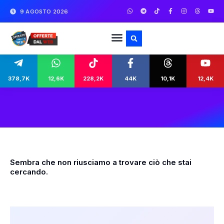
9 AGOSTO 2026
378,7K
12,6K
228,2K
44K
10,1K
12,4K
Sembra che non riusciamo a trovare ciò che stai
cercando.