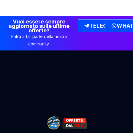
Vuoi essere sempre
TELEGRAM
WHAT
aggiornato sulle ultime
offerte?
Entra a far parte della nostra
community.