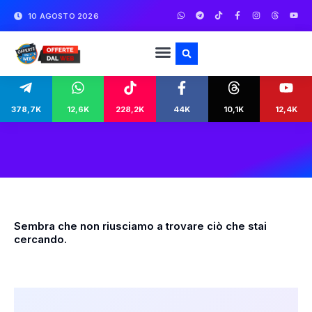
10 AGOSTO 2026
378,7K
12,6K
228,2K
44K
10,1K
12,4K
Sembra che non riusciamo a trovare ciò che stai
cercando.