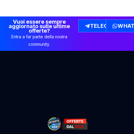
Vuoi essere sempre
TELEGRAM
WHAT
aggiornato sulle ultime
offerte?
Entra a far parte della nostra
community.