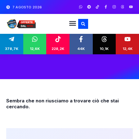
7 AGOSTO 2026
378,7K
12,6K
228,2K
44K
10,1K
12,4K
Sembra che non riusciamo a trovare ciò che stai
cercando.