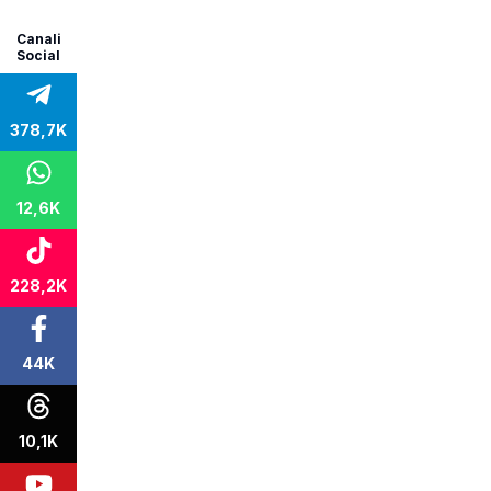
Canali
Social
378,7K
12,6K
228,2K
44K
10,1K