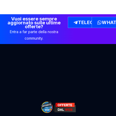
Vuoi essere sempre
TELEGRAM
WHAT
aggiornato sulle ultime
offerte?
Entra a far parte della nostra
community.