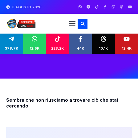
8 AGOSTO 2026
378,7K
12,6K
228,2K
44K
10,1K
12,4K
Sembra che non riusciamo a trovare ciò che stai
cercando.