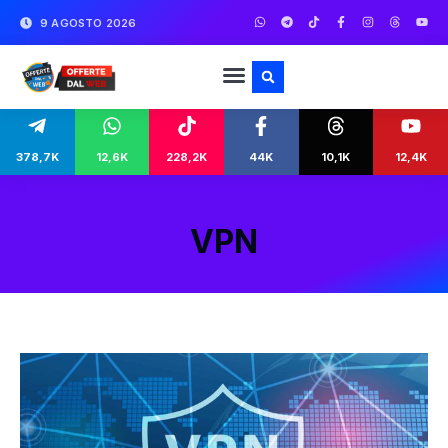
9 AGOSTO 2026
378,7K
12,6K
228,2K
44K
10,1K
12,4K
VPN