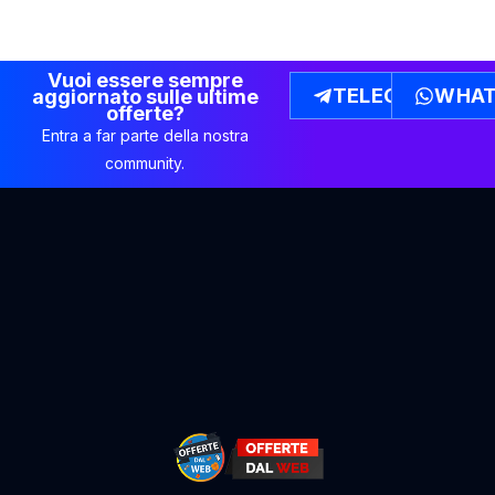
Vuoi essere sempre
TELEGRAM
WHAT
aggiornato sulle ultime
offerte?
Entra a far parte della nostra
community.