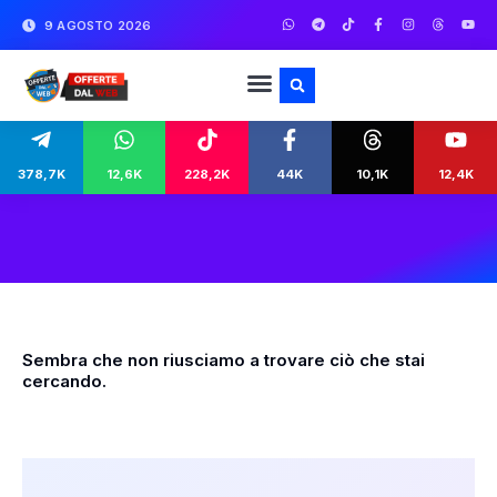
9 AGOSTO 2026
378,7K
12,6K
228,2K
44K
10,1K
12,4K
Sembra che non riusciamo a trovare ciò che stai
cercando.