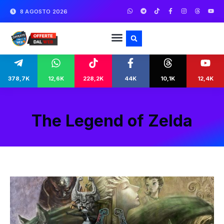
8 AGOSTO 2026
378,7K
12,6K
228,2K
44K
10,1K
12,4K
The Legend of Zelda