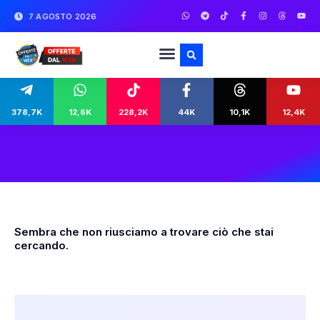
7 AGOSTO 2026
378,7K
12,6K
228,2K
44K
10,1K
12,4K
Sembra che non riusciamo a trovare ciò che stai
cercando.