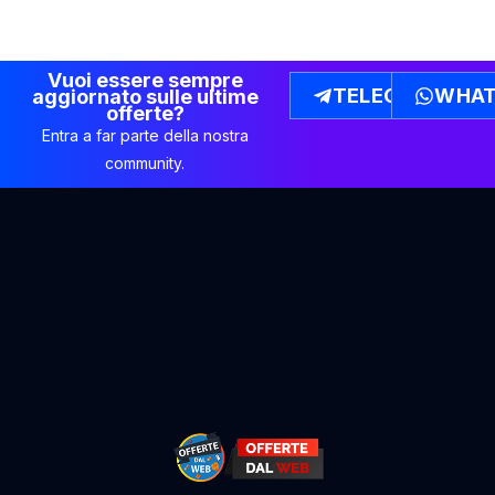
Vuoi essere sempre
TELEGRAM
WHAT
aggiornato sulle ultime
offerte?
Entra a far parte della nostra
community.