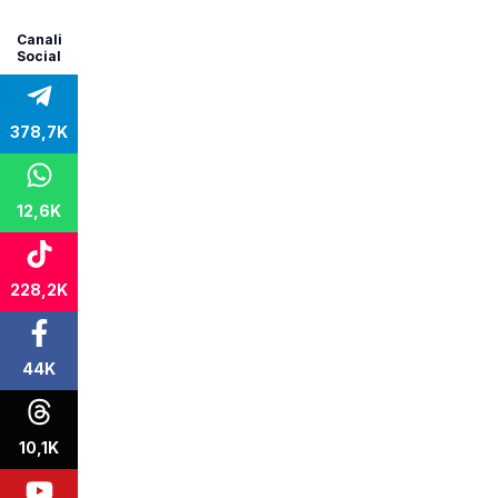
Canali
Social
378,7K
12,6K
228,2K
44K
10,1K