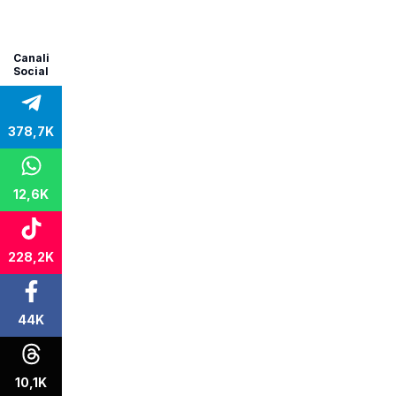
Canali
Social
378,7K
12,6K
228,2K
44K
10,1K