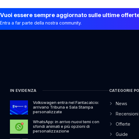
Vuoi essere sempre aggiornato sulle ultime offert
Entra a far parte della nostra community.
IN EVIDENZA
CATEGORIE P
Volkswagen entra nel Fantacalcio:
News
arrivano Tribuna e Sala Stampa
personalizzate
Recensioni
WhatsApp: in arrivo nuovi temi con
Offerte
sfondi animati e più opzioni di
personalizzazione
Guide