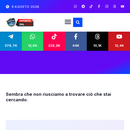
8 AGOSTO 2026
378,7K
12,6K
228,2K
44K
10,1K
12,4K
Sembra che non riusciamo a trovare ciò che stai
cercando.