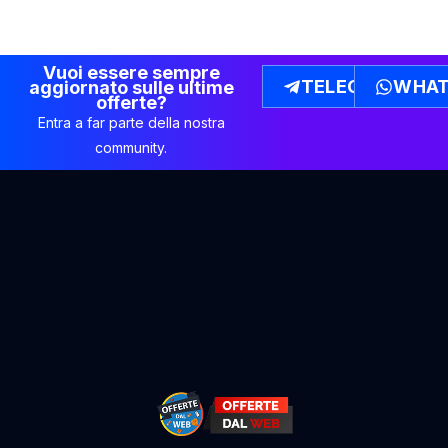
Vuoi essere sempre
TELEGRAM
WHAT
aggiornato sulle ultime
offerte?
Entra a far parte della nostra
community.