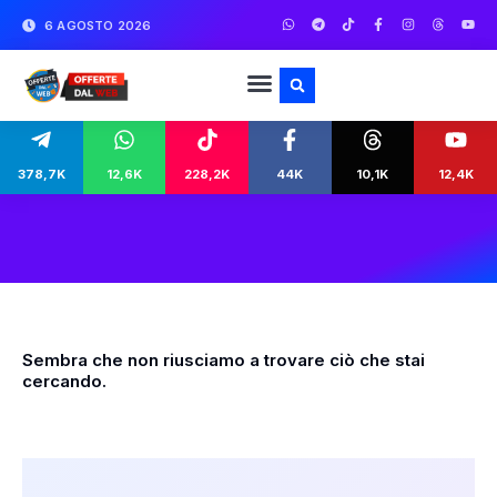
6 AGOSTO 2026
378,7K
12,6K
228,2K
44K
10,1K
12,4K
Sembra che non riusciamo a trovare ciò che stai
cercando.