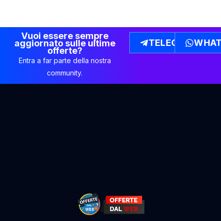
Vuoi essere sempre
TELEGRAM
WHAT
aggiornato sulle ultime
offerte?
Entra a far parte della nostra
community.