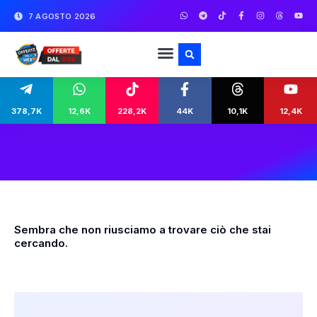
7 AGOSTO 2026
378,7K
12,6K
228,2K
44K
10,1K
12,4K
Sembra che non riusciamo a trovare ciò che stai
cercando.