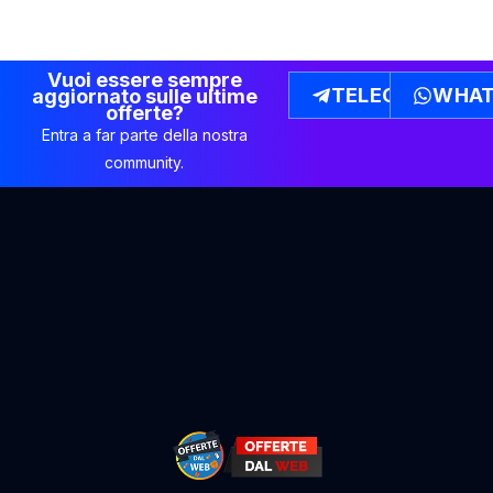
Vuoi essere sempre
TELEGRAM
WHAT
aggiornato sulle ultime
offerte?
Entra a far parte della nostra
community.