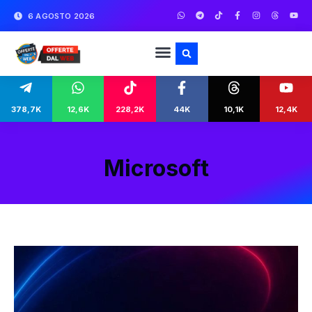
6 AGOSTO 2026
378,7K
12,6K
228,2K
44K
10,1K
12,4K
Microsoft