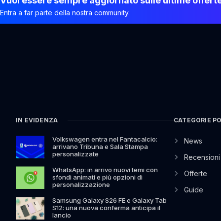
Vuoi essere sempre aggiornato sulle ultime offert
Entra a far parte della nostra community.
IN EVIDENZA
CATEGORIE P
Volkswagen entra nel Fantacalcio:
News
arrivano Tribuna e Sala Stampa
personalizzate
Recensioni
WhatsApp: in arrivo nuovi temi con
Offerte
sfondi animati e più opzioni di
personalizzazione
Guide
Samsung Galaxy S26 FE e Galaxy Tab
S12: una nuova conferma anticipa il
lancio