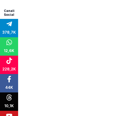
Canali
Social
378,7K
12,6K
228,2K
44K
10,1K